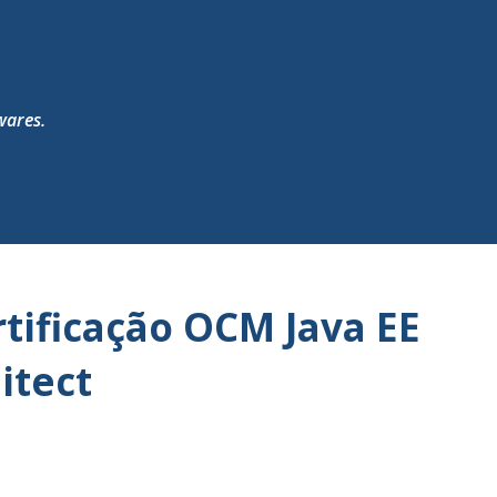
Pular para o conteúdo principal
wares.
rtificação OCM Java EE
itect