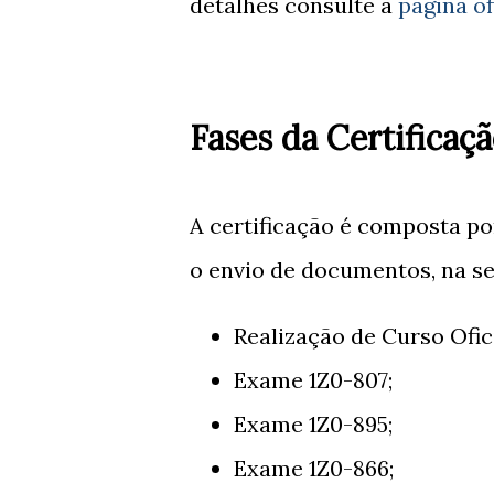
detalhes consulte a
página of
Fases da Certificaç
A certificação é composta por
o envio de documentos, na s
Realização de Curso Ofici
Exame 1Z0-807;
Exame 1Z0-895;
Exame 1Z0-866;