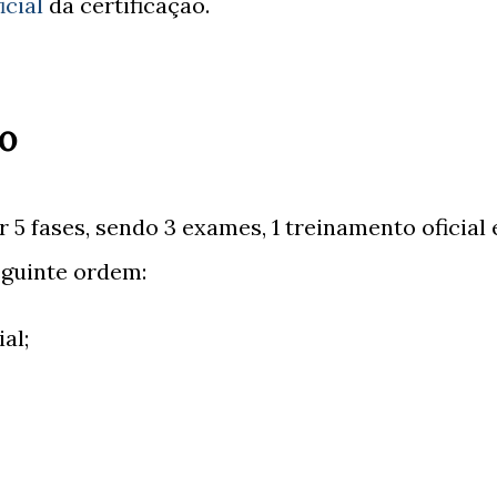
icial
da certificação.
ão
 5 fases, sendo 3 exames, 1 treinamento oficial 
eguinte ordem:
al;