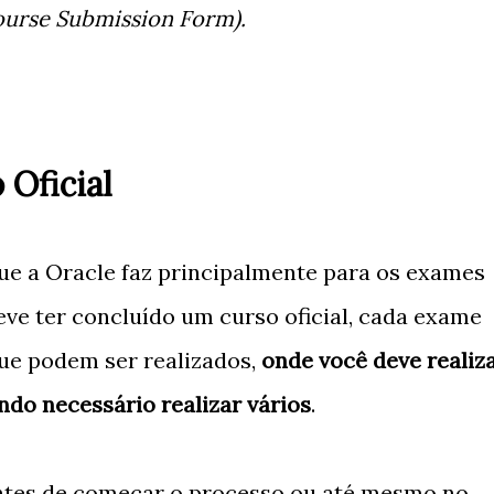
urse Submission Form).
 Oficial
ue a Oracle faz principalmente para os exames
eve ter concluído um curso oficial, cada exame
ue podem ser realizados,
onde você deve realiz
do necessário realizar vários
.
antes de começar o processo ou até mesmo no