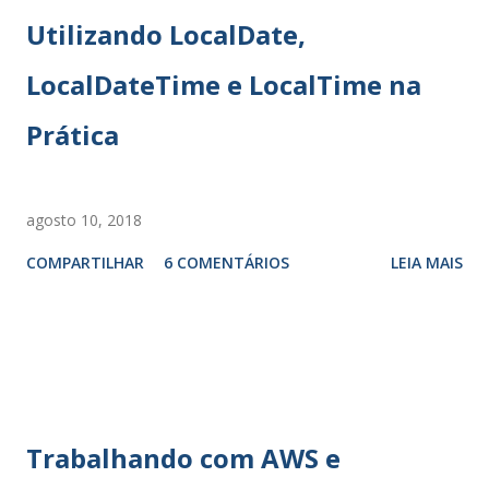
m
Utilizando LocalDate,
c
o
LocalDateTime e LocalTime na
m
e
Prática
n
t
á
r
agosto 10, 2018
i
o
COMPARTILHAR
6 COMENTÁRIOS
LEIA MAIS
Trabalhando com AWS e