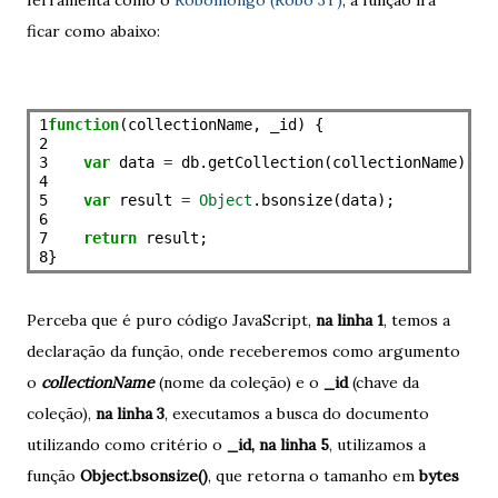
ferramenta como o
Robomongo (Robo 3T)
, a função irá
ficar como abaixo:
1

function
(collectionName, _id) {

2

3

var
 data 
=
 db.getCollection(collectionName).fi
4

5

var
 result 
=
Object
.bsonsize(data);

6

7

return
 result;

8
Perceba que é puro código JavaScript,
na linha 1
, temos a
declaração da função, onde receberemos como argumento
o
collectionName
(nome da coleção) e o
_id
(chave da
coleção),
na linha 3
, executamos a busca do documento
utilizando como critério o
_id, na linha 5
, utilizamos a
função
Object.bsonsize()
, que retorna o tamanho em
bytes