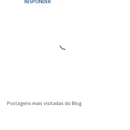
RESPONDER
P
o
s
Postagens mais visitadas do Blog
t
a
r
u